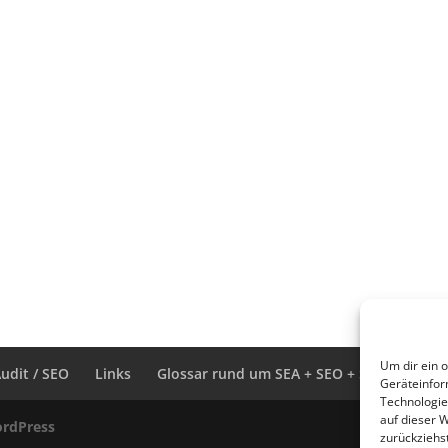
Um dir ein 
udit / SEO
Links
Glossar rund um SEA + SEO + SEM
Geräteinfor
Technologie
auf dieser 
rdPress
zurückziehs