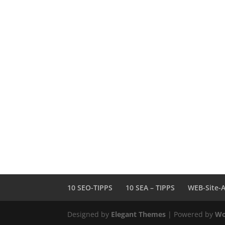
10 SEO-TIPPS
10 SEA – TIPPS
WEB-Site-A
Designed by
Elegant Themes
| Powered by
Wo