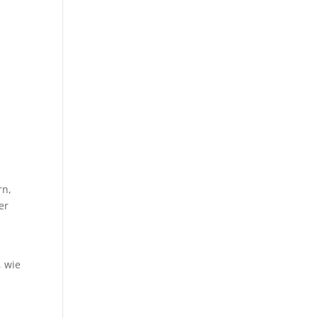
rn,
er
, wie