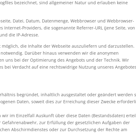
Logfiles bezeichnet, sind allgemeiner Natur und erlauben keine
bseite, Datei, Datum, Datenmenge, Webbrowser und Webbrowser-
 Internet-Providers, die sogenannte Referrer-URL (jene Seite, von
und die IP-Adresse.
t möglich, die Inhalte der Webseite auszuliefern und darzustellen.
nd notwendig. Darüber hinaus verwenden wir die anonymen
lfen uns bei der Optimierung des Angebots und der Technik. Wir
les bei Verdacht auf eine rechtswidrige Nutzung unseres Angebote
hältnis begründet, inhaltlich ausgestaltet oder geändert werden s
genen Daten, soweit dies zur Erreichung dieser Zwecke erforderl
wir im Einzelfall Auskunft über diese Daten (Bestandsdaten) ertei
ur Gefahrenabwehr, zur Erfüllung der gesetzlichen Aufgaben der
schen Abschirmdienstes oder zur Durchsetzung der Rechte am