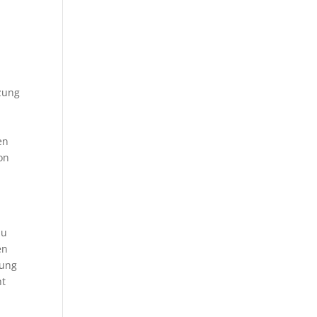
zung
en
on
zu
en
lung
ht