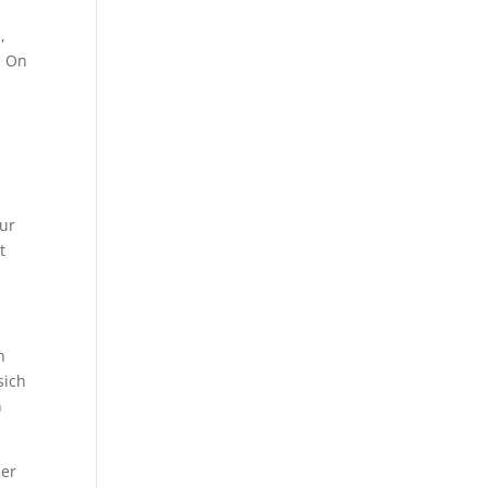
,
d On
ur
t
n
sich
n
ner