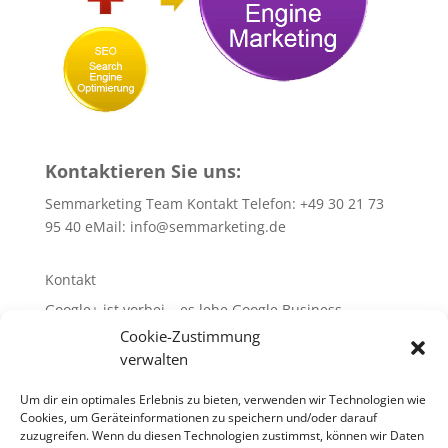
Kontaktieren Sie uns:
Semmarketing Team Kontakt Telefon: +49 30 21 73
95 40 eMail:
info@semmarketing.de
Kontakt
Google+ ist vorbei – es lebe Google Business
Cookie-Zustimmung
10 SEO-TIPPS
verwalten
10 SEA – TIPPS
WEB-Site-Audit/SEO
Um dir ein optimales Erlebnis zu bieten, verwenden wir Technologien wie
Cookies, um Geräteinformationen zu speichern und/oder darauf
Glossar rund um SEA + SEO + SEM
zuzugreifen. Wenn du diesen Technologien zustimmst, können wir Daten