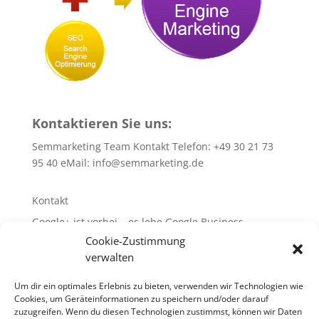
Kontaktieren Sie uns:
Semmarketing Team Kontakt Telefon: +49 30 21 73
95 40 eMail:
info@semmarketing.de
Kontakt
Google+ ist vorbei – es lebe Google Business
Cookie-Zustimmung
10 SEO-TIPPS
verwalten
10 SEA – TIPPS
WEB-Site-Audit/SEO
Um dir ein optimales Erlebnis zu bieten, verwenden wir Technologien wie
Cookies, um Geräteinformationen zu speichern und/oder darauf
Glossar rund um SEA + SEO + SEM
zuzugreifen. Wenn du diesen Technologien zustimmst, können wir Daten