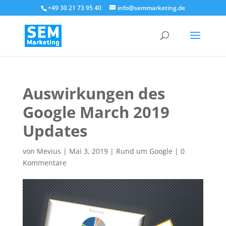
+49 30 21 73 95 40
info@semmarketing.de
Auswirkungen des
Google March 2019
Updates
von
Mevius
|
Mai 3, 2019
|
Rund um Google
|
0
Kommentare