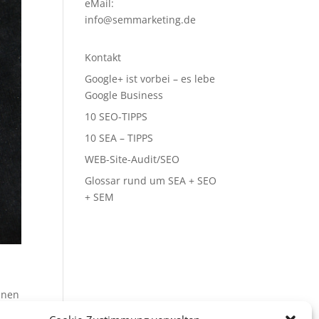
eMail:
info@semmarketing.de
Kontakt
Google+ ist vorbei – es lebe
Google Business
10 SEO-TIPPS
10 SEA – TIPPS
WEB-Site-Audit/SEO
Glossar rund um SEA + SEO
+ SEM
inen