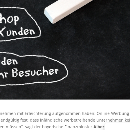
ternehmen mit Erleichterung aufgenommen haben: Online-Werbung
eht endgültig fest, dass inländische werbetreibende Unternehmen ke
en müssen“, sagt der bayerische Finanzminster
Albert Füracker
.