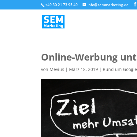
+49 30 21 73 95 40
info@semmarketing.de
Online-Werbung unte
von
Mevius
|
März 18, 2019
|
Rund um Googl