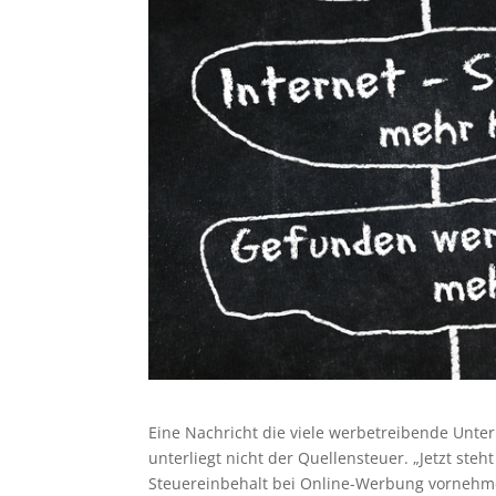
Eine Nachricht die viele werbetreibende Un
unterliegt nicht der Quellensteuer. „Jetzt st
Steuereinbehalt bei Online-Werbung vornehm