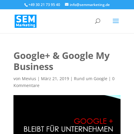
+49 30 21 73 95 40
info@semmarketing.de
Google+ & Google My
Business
von
Mevius
|
März 21, 2019
|
Rund um Google
|
0
Kommentare