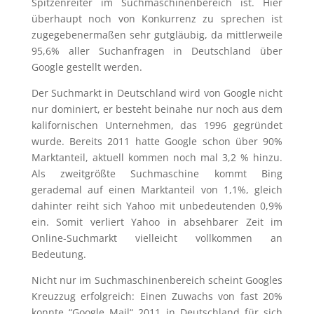
Spitzenreiter im Suchmaschinenbereich ist. Hier
überhaupt noch von Konkurrenz zu sprechen ist
zugegebenermaßen sehr gutgläubig, da mittlerweile
95,6% aller Suchanfragen in Deutschland über
Google gestellt werden.
Der Suchmarkt in Deutschland wird von Google nicht
nur dominiert, er besteht beinahe nur noch aus dem
kalifornischen Unternehmen, das 1996 gegründet
wurde. Bereits 2011 hatte Google schon über 90%
Marktanteil, aktuell kommen noch mal 3,2 % hinzu.
Als zweitgrößte Suchmaschine kommt Bing
gerademal auf einen Marktanteil von 1,1%, gleich
dahinter reiht sich Yahoo mit unbedeutenden 0,9%
ein. Somit verliert Yahoo in absehbarer Zeit im
Online-Suchmarkt vielleicht vollkommen an
Bedeutung.
Nicht nur im Suchmaschinenbereich scheint Googles
Kreuzzug erfolgreich: Einen Zuwachs von fast 20%
konnte “Google Mail“ 2011 in Deutschland für sich