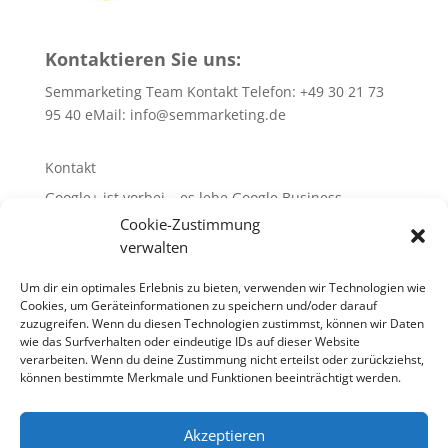
Kontaktieren Sie uns:
Semmarketing Team Kontakt Telefon: +49 30 21 73
95 40 eMail:
info@semmarketing.de
Kontakt
Google+ ist vorbei – es lebe Google Business
Cookie-Zustimmung
10 SEO-TIPPS
verwalten
10 SEA – TIPPS
WEB-Site-Audit/SEO
Um dir ein optimales Erlebnis zu bieten, verwenden wir Technologien wie
Cookies, um Geräteinformationen zu speichern und/oder darauf
Glossar rund um SEA + SEO + SEM
zuzugreifen. Wenn du diesen Technologien zustimmst, können wir Daten
wie das Surfverhalten oder eindeutige IDs auf dieser Website
verarbeiten. Wenn du deine Zustimmung nicht erteilst oder zurückziehst,
können bestimmte Merkmale und Funktionen beeinträchtigt werden.
10 SEO-TIPPS
10 SEA – TIPPS
Akzeptieren
WEB-Site-Audit / SEO
Links