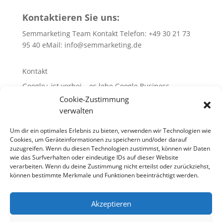
Kontaktieren Sie uns:
Semmarketing Team Kontakt Telefon: +49 30 21 73
95 40 eMail:
info@semmarketing.de
Kontakt
Google+ ist vorbei – es lebe Google Business
Cookie-Zustimmung
10 SEO-TIPPS
verwalten
10 SEA – TIPPS
WEB-Site-Audit/SEO
Um dir ein optimales Erlebnis zu bieten, verwenden wir Technologien wie
Cookies, um Geräteinformationen zu speichern und/oder darauf
Glossar rund um SEA + SEO + SEM
zuzugreifen. Wenn du diesen Technologien zustimmst, können wir Daten
wie das Surfverhalten oder eindeutige IDs auf dieser Website
verarbeiten. Wenn du deine Zustimmung nicht erteilst oder zurückziehst,
können bestimmte Merkmale und Funktionen beeinträchtigt werden.
10 SEO-TIPPS
10 SEA – TIPPS
Akzeptieren
WEB-Site-Audit / SEO
Links
Glossar rund um SEA + SEO + SEM