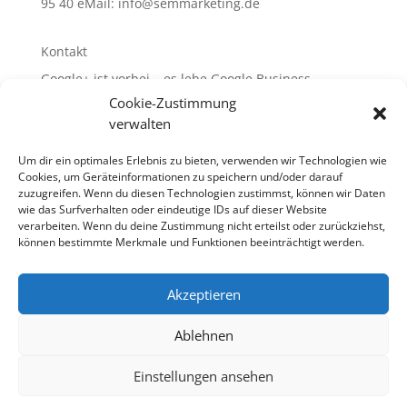
95 40 eMail:
info@semmarketing.de
Kontakt
Google+ ist vorbei – es lebe Google Business
Cookie-Zustimmung
10 SEO-TIPPS
verwalten
10 SEA – TIPPS
WEB-Site-Audit/SEO
Um dir ein optimales Erlebnis zu bieten, verwenden wir Technologien wie
Cookies, um Geräteinformationen zu speichern und/oder darauf
Glossar rund um SEA + SEO + SEM
zuzugreifen. Wenn du diesen Technologien zustimmst, können wir Daten
wie das Surfverhalten oder eindeutige IDs auf dieser Website
verarbeiten. Wenn du deine Zustimmung nicht erteilst oder zurückziehst,
können bestimmte Merkmale und Funktionen beeinträchtigt werden.
10 SEO-TIPPS
10 SEA – TIPPS
Akzeptieren
WEB-Site-Audit / SEO
Links
Glossar rund um SEA + SEO + SEM
Ablehnen
Einstellungen ansehen
Designed by
Elegant Themes
| Powered by