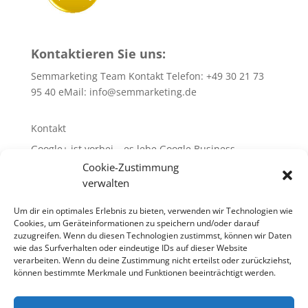
Kontaktieren Sie uns:
Semmarketing Team Kontakt Telefon: +49 30 21 73
95 40 eMail:
info@semmarketing.de
Kontakt
Google+ ist vorbei – es lebe Google Business
Cookie-Zustimmung
10 SEO-TIPPS
verwalten
10 SEA – TIPPS
WEB-Site-Audit/SEO
Um dir ein optimales Erlebnis zu bieten, verwenden wir Technologien wie
Cookies, um Geräteinformationen zu speichern und/oder darauf
Glossar rund um SEA + SEO + SEM
zuzugreifen. Wenn du diesen Technologien zustimmst, können wir Daten
wie das Surfverhalten oder eindeutige IDs auf dieser Website
verarbeiten. Wenn du deine Zustimmung nicht erteilst oder zurückziehst,
können bestimmte Merkmale und Funktionen beeinträchtigt werden.
10 SEO-TIPPS
10 SEA – TIPPS