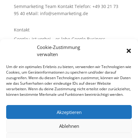
Semmarketing Team Kontakt Telefon: +49 30 21 73
95 40 eMail:
info@semmarketing.de
Kontakt
Google+ ist vorbei – es lebe Google Business
Cookie-Zustimmung
10 SEO-TIPPS
verwalten
10 SEA – TIPPS
WEB-Site-Audit/SEO
Um dir ein optimales Erlebnis zu bieten, verwenden wir Technologien wie
Cookies, um Geräteinformationen zu speichern und/oder darauf
Glossar rund um SEA + SEO + SEM
zuzugreifen. Wenn du diesen Technologien zustimmst, können wir Daten
wie das Surfverhalten oder eindeutige IDs auf dieser Website
verarbeiten. Wenn du deine Zustimmung nicht erteilst oder zurückziehst,
können bestimmte Merkmale und Funktionen beeinträchtigt werden.
10 SEO-TIPPS
10 SEA – TIPPS
Akzeptieren
WEB-Site-Audit / SEO
Links
Glossar rund um SEA + SEO + SEM
Ablehnen