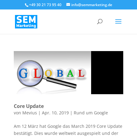
+49 30 21 73 95 40
info@semmarketing.de
Core Update
von
Mevius
|
Apr. 10, 2019
|
Rund um Google
Am 12 März hat Google das March 2019 Core Update
bestätigt. Dies wurde weltweit ausgespielt und der