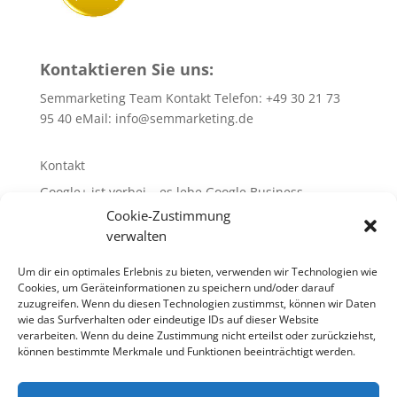
Kontaktieren Sie uns:
Semmarketing Team Kontakt Telefon: +49 30 21 73
95 40 eMail:
info@semmarketing.de
Kontakt
Google+ ist vorbei – es lebe Google Business
Cookie-Zustimmung
10 SEO-TIPPS
verwalten
10 SEA – TIPPS
WEB-Site-Audit/SEO
Um dir ein optimales Erlebnis zu bieten, verwenden wir Technologien wie
Cookies, um Geräteinformationen zu speichern und/oder darauf
Glossar rund um SEA + SEO + SEM
zuzugreifen. Wenn du diesen Technologien zustimmst, können wir Daten
wie das Surfverhalten oder eindeutige IDs auf dieser Website
verarbeiten. Wenn du deine Zustimmung nicht erteilst oder zurückziehst,
können bestimmte Merkmale und Funktionen beeinträchtigt werden.
10 SEO-TIPPS
10 SEA – TIPPS