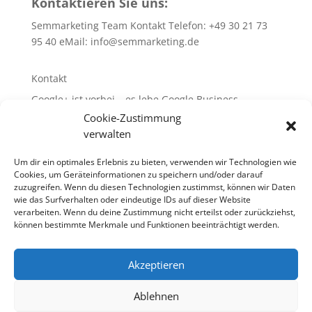
Kontaktieren Sie uns:
Semmarketing Team Kontakt Telefon: +49 30 21 73
95 40 eMail:
info@semmarketing.de
Kontakt
Google+ ist vorbei – es lebe Google Business
Cookie-Zustimmung
10 SEO-TIPPS
verwalten
10 SEA – TIPPS
WEB-Site-Audit/SEO
Um dir ein optimales Erlebnis zu bieten, verwenden wir Technologien wie
Cookies, um Geräteinformationen zu speichern und/oder darauf
Glossar rund um SEA + SEO + SEM
zuzugreifen. Wenn du diesen Technologien zustimmst, können wir Daten
wie das Surfverhalten oder eindeutige IDs auf dieser Website
verarbeiten. Wenn du deine Zustimmung nicht erteilst oder zurückziehst,
können bestimmte Merkmale und Funktionen beeinträchtigt werden.
10 SEO-TIPPS
10 SEA – TIPPS
Akzeptieren
WEB-Site-Audit / SEO
Links
Glossar rund um SEA + SEO + SEM
Ablehnen