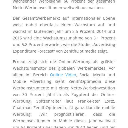
wachsender Werbekanal 66 Prozent der gesamten
Netto-Werbeinvestitionen weltweit ausmachen.
Der Gesamtwerbemarkt auf internationaler Ebene
weist dabei ebenfalls einen Wachstum auf und
wächst im laufenden Jahr um 3,5 Prozent. 2014 und
2015 wird eine Wachstumszunahme von 5,1 Prozent
und 5,8 Prozent erwartet, wie die Studie „Advertising
Expenditure Forecast“ von ZenithOptimedia zeigt.
Erneut zeigt sich die Online-Werbung als größter
Wachstumsmotor des globalen Werbemarktes. Vor
allem im Bereich
Online Video
, Social Media und
Mobile Advertising sieht ZenithOptimedia diese
Werbeinstrumente mit einer Netto-Werbeinvestition
von 30 Prozent jährlich als Zugpferd der Online-
Werbung. Spitzenreiter laut Frank‐Peter Lortz,
Chairman ZenithOptimedia, ist ganz klar die mobile
Werbung: „Wir prognostizieren, dass die
Werbeinvestitionen in Mobile dieses Jahr weltweit
um 67 Prozent über denen von 2012 liegen und bis