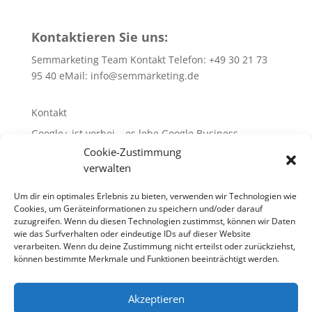
Kontaktieren Sie uns:
Semmarketing Team Kontakt Telefon: +49 30 21 73
95 40 eMail:
info@semmarketing.de
Kontakt
Google+ ist vorbei – es lebe Google Business
Cookie-Zustimmung
10 SEO-TIPPS
verwalten
10 SEA – TIPPS
WEB-Site-Audit/SEO
Um dir ein optimales Erlebnis zu bieten, verwenden wir Technologien wie
Cookies, um Geräteinformationen zu speichern und/oder darauf
Glossar rund um SEA + SEO + SEM
zuzugreifen. Wenn du diesen Technologien zustimmst, können wir Daten
wie das Surfverhalten oder eindeutige IDs auf dieser Website
verarbeiten. Wenn du deine Zustimmung nicht erteilst oder zurückziehst,
können bestimmte Merkmale und Funktionen beeinträchtigt werden.
10 SEO-TIPPS
10 SEA – TIPPS
Akzeptieren
WEB-Site-Audit / SEO
Links