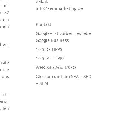
eMail:
n mit
info@semmarketing.de
en 82
 auch
Kontakt
ehmen
Google+ ist vorbei – es lebe
Google Business
d vor
10 SEO-TIPPS
10 SEA – TIPPS
bsite
WEB-Site-Audit/SEO
m die
Glossar rund um SEA + SEO
n das
+ SEM
nicht
iner
ffen