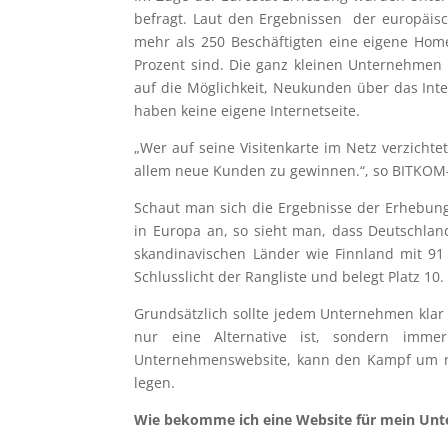
befragt. Laut den Ergebnissen der europäis
mehr als 250 Beschäftigten eine eigene Ho
Prozent sind. Die ganz kleinen Unternehmen
auf die Möglichkeit, Neukunden über das Int
haben keine eigene Internetseite.
„Wer auf seine Visitenkarte im Netz verzicht
allem neue Kunden zu gewinnen.“, so BITKOM-P
Schaut man sich die Ergebnisse der Erhebun
in Europa an, so sieht man, dass Deutschlan
skandinavischen Länder wie Finnland mit 91 
Schlusslicht der Rangliste und belegt Platz 10.
Grundsätzlich sollte jedem Unternehmen klar s
nur eine Alternative ist, sondern im
Unternehmenswebsite, kann den Kampf um ne
legen.
Wie bekomme ich eine Website für mein Un